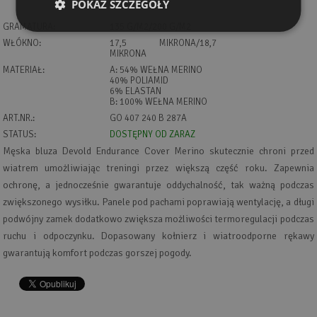
POKAŻ SZCZEGÓŁY
GRAMATURA:
135 G/M2/200 G/M2
WŁÓKNO:
17,5 MIKRONA/18,7
MIKRONA
MATERIAŁ:
A: 54% WEŁNA MERINO
40% POLIAMID
6% ELASTAN
B: 100% WEŁNA MERINO
ART.NR.:
GO 407 240 B 287A
STATUS:
DOSTĘPNY OD ZARAZ
Męska bluza Devold Endurance Cover Merino skutecznie chroni przed
wiatrem umożliwiając treningi przez większą część roku. Zapewnia
ochronę, a jednocześnie gwarantuje oddychalność, tak ważną podczas
zwiększonego wysiłku. Panele pod pachami poprawiają wentylację, a długi
podwójny zamek dodatkowo zwiększa możliwości termoregulacji podczas
ruchu i odpoczynku. Dopasowany kołnierz i wiatroodporne rękawy
gwarantują komfort podczas gorszej pogody.