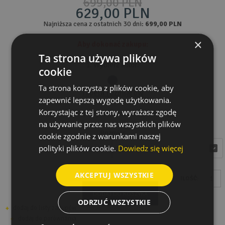
699,00 PLN
629,00 PLN
Najniższa cena z ostatnich 30 dni:
699,00 PLN
×
Aby dokonać zakupu:
Ta strona używa plików
1. Wybierz kolor:
cookie
Ta strona korzysta z plików cookie, aby
Tabela rozmiarów
zapewnić lepszą wygodę użytkowania.
Korzystając z tej strony, wyrażasz zgodę
2. Wybierz rozmiar:
na używanie przez nas wszystkich plików
Rozmiar
cookie zgodnie z warunkami naszej
polityki plików cookie.
Dowiedz się więcej
wybierz
wybierz
AKCEPTUJ WSZYSTKIE
ILOŚĆ:
DODAJ DO KOSZYKA
ODRZUĆ WSZYSTKIE
dodaj do listy zakupów
dodaj do porównania