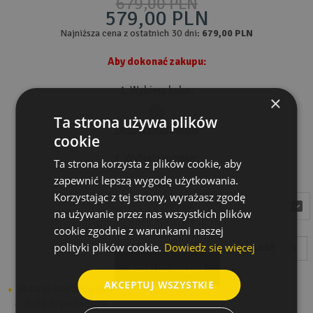
679,00 PLN
579,00 PLN
Najniższa cena z ostatnich 30 dni:
679,00 PLN
Aby dokonać zakupu:
1. Wybierz kolor:
×
Ta strona używa plików
Tabela rozmiarów
cookie
2. Wybierz rozmiar:
Ta strona korzysta z plików cookie, aby
zapewnić lepszą wygodę użytkowania.
Rozmiar
Korzystając z tej strony, wyrażasz zgodę
wybierz
wybierz
na używanie przez nas wszystkich plików
cookie zgodnie z warunkami naszej
polityki plików cookie.
Dowiedz się więcej
ILOŚĆ:
DODAJ DO KOSZYKA
AKCEPTUJ WSZYSTKIE
dodaj do listy zakupów
dodaj do porównania