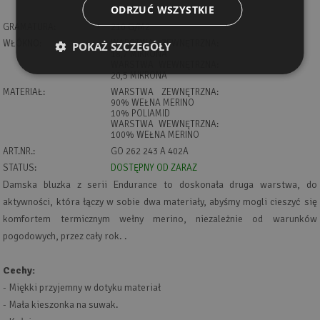
ODRZUĆ WSZYSTKIE
GRAMATURA:
210 G/M2
WŁÓKNO:
WARSTWA ZEWNĘTRZNA:
POKAŻ SZCZEGÓŁY
18,7 MIKRONA
WARSTWA WEWNĘTRZNA:
20,5 MIKRONA
MATERIAŁ:
WARSTWA ZEWNĘTRZNA:
90% WEŁNA MERINO
10% POLIAMID
WARSTWA WEWNĘTRZNA:
100% WEŁNA MERINO
ART.NR.:
GO 262 243 A 402A
STATUS:
DOSTĘPNY OD ZARAZ
Damska bluzka z serii Endurance to doskonała druga warstwa, do
aktywności, która łączy w sobie dwa materiały, abyśmy mogli cieszyć się
komfortem termicznym wełny merino, niezależnie od warunków
pogodowych, przez cały rok. .
Cechy:
- Miękki przyjemny w dotyku materiał
- Mała kieszonka na suwak.