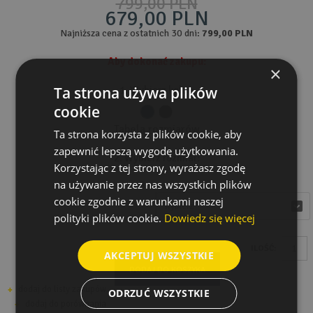
799,00 PLN
679,00 PLN
Najniższa cena z ostatnich 30 dni:
799,00 PLN
Aby dokonać zakupu:
×
Ta strona używa plików
1. Wybierz kolor:
cookie
Tabela rozmiarów
Ta strona korzysta z plików cookie, aby
zapewnić lepszą wygodę użytkowania.
2. Wybierz rozmiar:
Korzystając z tej strony, wyrażasz zgodę
na używanie przez nas wszystkich plików
Rozmiar
cookie zgodnie z warunkami naszej
wybierz
wybierz
polityki plików cookie.
Dowiedz się więcej
ILOŚĆ:
AKCEPTUJ WSZYSTKIE
DODAJ DO KOSZYKA
dodaj do listy zakupów
ODRZUĆ WSZYSTKIE
dodaj do porównania