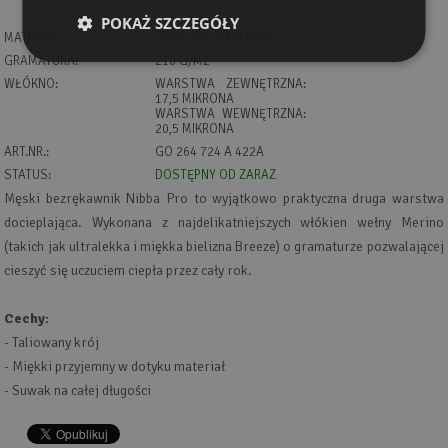
POKAŻ SZCZEGÓŁY
MATERIAŁ:
100% WEŁNA MERINO
GRAMATURA:
210 G/M2
WŁÓKNO:
WARSTWA ZEWNĘTRZNA:
17,5 MIKRONA
WARSTWA WEWNĘTRZNA:
20,5 MIKRONA
ART.NR.:
GO 264 724 A 422A
STATUS:
DOSTĘPNY OD ZARAZ
Męski bezrękawnik Nibba Pro to wyjątkowo praktyczna druga warstwa
docieplająca. Wykonana z najdelikatniejszych włókien wełny Merino
(takich jak ultralekka i miękka bielizna Breeze) o gramaturze pozwalającej
cieszyć się uczuciem ciepła przez cały rok.
Cechy:
- Taliowany krój
- Miękki przyjemny w dotyku materiał
- Suwak na całej długości