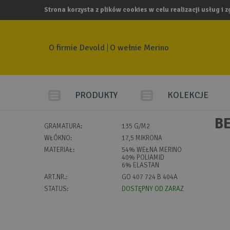
Strona korzysta z plików cookies w celu realizacji usług i 
O firmie Devold
O wełnie Merino
PRODUKTY
KOLEKCJE
B
GRAMATURA:
135 G/M2
WŁÓKNO:
17,5 MIKRONA
MATERIAŁ:
54% WEŁNA MERINO
40% POLIAMID
6% ELASTAN
ART.NR.:
GO 407 724 B 404A
STATUS:
DOSTĘPNY OD ZARAZ