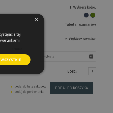
1. Wybierz kolor:
×
Tabela rozmiarów
stając z tej
2. Wybierz rozmiar:
z warunkami
Rozmiar
wybierz
wybierz
 WSZYSTKIE
ILOŚĆ:
dodaj do listy zakupów
DODAJ DO KOSZYKA
dodaj do porównania