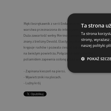
Męki bezrękawnik z serii Endurance to zewnętrzna
Ta strona u
warstwa przeznaczona do intensywnej aktywności.
Ta strona korzyst
Duża zawartość wełny Merino zapewnia komfort
strony, wyrażasz
znany z bielizny Devold. Elastyczny materiał nie
naszej polityki p
krępuje ruchów i pozwala cieszyć się aktywnością
na świeżym powietrzu.Połączenie wełny merino z
POKAŻ SZCZ
poliamidem zapewnia osłonę przed wiatrem.
- Zapinana kieszeń na piersi.
- Wywietrzniki na plecach.
- Luźny krój